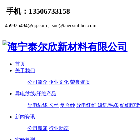
手机：13506733158
459925494@qq.com、sue@taierxinfiber.com
首页
关于我们
公司简介
企业文化
荣誉资质
导电纱线/纤维产品
导电纱线 长丝
复合纱
导电纤维 短纤/毛条
纺织印染
新闻资讯
公司新闻
行业动态
实验检测